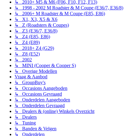
↳ 2010+ M5 & M6 (F06, F10, F12, F13)
↳ 1998 - 2002 M Roadster & M Coupe (E36/7, E36/8)
↳ 2006+ M Roadster & M Coupe (E85, E86)
↳ X1, X3, X5 & X6
↳ Z (Roadsters & Coupes)
↳ Z3 (E36/7, E36/8)
↳ Z4 (E85, E86)
↳ Z4 (E89)
↳ 2018+ Z4 (G29)
↳ Z8 (E52)
↳ 2002
↳ MINI (Cooper & Cooper S)
↳ Overige Modellen
Vraag & Aanbod
↳ GroupBuy's
↳ Occasions Aangeboden
↳ Occasions Gevraagd
↳ Onderdelen Aangeboden
↳ Onderdelen Gevraagd
↳ Dealers & (online) Winkels Overzicht
↳ Dealers
↳ Tuning
↳ Banden & Velgen
↳ Onderdelen