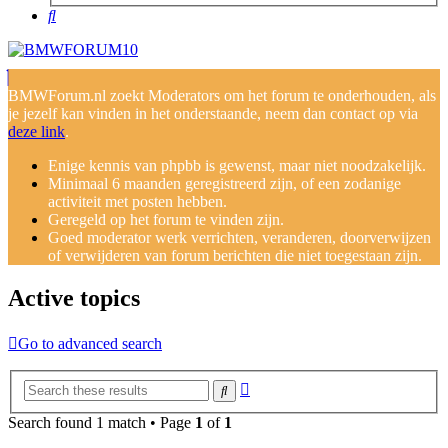
Search
BMWForum.nl zoekt Moderators om het forum te onderhouden, als
je jezelf kan vinden in het onderstaande, neem dan contact op via
deze link
.
Enige kennis van phpbb is gewenst, maar niet noodzakelijk.
Minimaal 6 maanden geregistreerd zijn, of een zodanige
activiteit met posten hebben.
Geregeld op het forum te vinden zijn.
Goed moderator werk verrichten, veranderen, doorverwijzen
of verwijderen van forum berichten die niet toegestaan zijn.
Active topics
Go to advanced search
Advanced
Search
search
Search found 1 match • Page
1
of
1