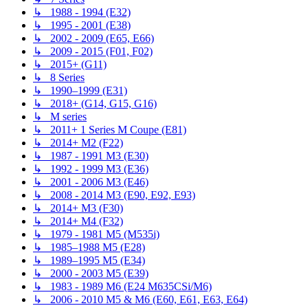
↳ 1988 - 1994 (E32)
↳ 1995 - 2001 (E38)
↳ 2002 - 2009 (E65, E66)
↳ 2009 - 2015 (F01, F02)
↳ 2015+ (G11)
↳ 8 Series
↳ 1990–1999 (E31)
↳ 2018+ (G14, G15, G16)
↳ M series
↳ 2011+ 1 Series M Coupe (E81)
↳ 2014+ M2 (F22)
↳ 1987 - 1991 M3 (E30)
↳ 1992 - 1999 M3 (E36)
↳ 2001 - 2006 M3 (E46)
↳ 2008 - 2014 M3 (E90, E92, E93)
↳ 2014+ M3 (F30)
↳ 2014+ M4 (F32)
↳ 1979 - 1981 M5 (M535i)
↳ 1985–1988 M5 (E28)
↳ 1989–1995 M5 (E34)
↳ 2000 - 2003 M5 (E39)
↳ 1983 - 1989 M6 (E24 M635CSi/M6)
↳ 2006 - 2010 M5 & M6 (E60, E61, E63, E64)