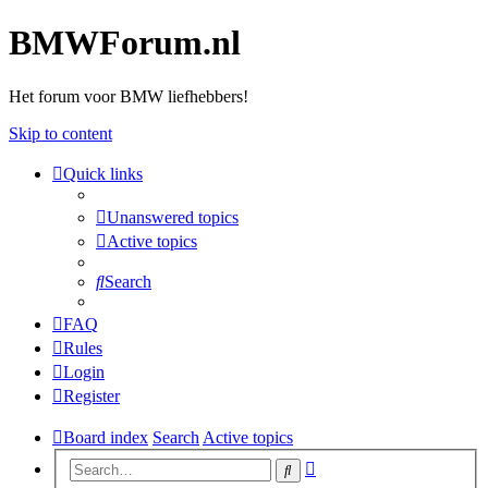
BMWForum.nl
Het forum voor BMW liefhebbers!
Skip to content
Quick links
Unanswered topics
Active topics
Search
FAQ
Rules
Login
Register
Board index
Search
Active topics
Advanced
Search
search