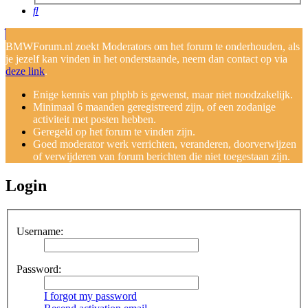
Search
BMWForum.nl zoekt Moderators om het forum te onderhouden, als
je jezelf kan vinden in het onderstaande, neem dan contact op via
deze link
.
Enige kennis van phpbb is gewenst, maar niet noodzakelijk.
Minimaal 6 maanden geregistreerd zijn, of een zodanige
activiteit met posten hebben.
Geregeld op het forum te vinden zijn.
Goed moderator werk verrichten, veranderen, doorverwijzen
of verwijderen van forum berichten die niet toegestaan zijn.
Login
Username:
Password:
I forgot my password