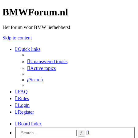
BMWForum.nl
Het forum voor BMW liefhebbers!
Skip to content
Quick links
Unanswered topics
Active topics
Search
FAQ
Rules
Login
Register
Board index
Advanced
Search
search