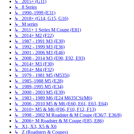
↳ 2015+ (G11)
↳ 8 Series
↳ 1990–1999 (E31)
↳ 2018+ (G14, G15, G16)
↳ M series
↳ 2011+ 1 Series M Coupe (E81)
↳ 2014+ M2 (F22)
↳ 1987 - 1991 M3 (E30)
↳ 1992 - 1999 M3 (E36)
↳ 2001 - 2006 M3 (E46)
↳ 2008 - 2014 M3 (E90, E92, E93)
↳ 2014+ M3 (F30)
↳ 2014+ M4 (F32)
↳ 1979 - 1981 M5 (M535i)
↳ 1985–1988 M5 (E28)
↳ 1989–1995 M5 (E34)
↳ 2000 - 2003 M5 (E39)
↳ 1983 - 1989 M6 (E24 M635CSi/M6)
↳ 2006 - 2010 M5 & M6 (E60, E61, E63, E64)
↳ 2010+ M5 & M6 (F06, F10, F12, F13)
↳ 1998 - 2002 M Roadster & M Coupe (E36/7, E36/8)
↳ 2006+ M Roadster & M Coupe (E85, E86)
↳ X1, X3, X5 & X6
↳ Z (Roadsters & Coupes)