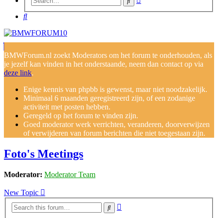
Search
search
Search
BMWForum.nl zoekt Moderators om het forum te onderhouden, als
je jezelf kan vinden in het onderstaande, neem dan contact op via
deze link
.
Enige kennis van phpbb is gewenst, maar niet noodzakelijk.
Minimaal 6 maanden geregistreerd zijn, of een zodanige
activiteit met posten hebben.
Geregeld op het forum te vinden zijn.
Goed moderator werk verrichten, veranderen, doorverwijzen
of verwijderen van forum berichten die niet toegestaan zijn.
Foto's Meetings
Moderator:
Moderator Team
New Topic
Advanced
Search
search