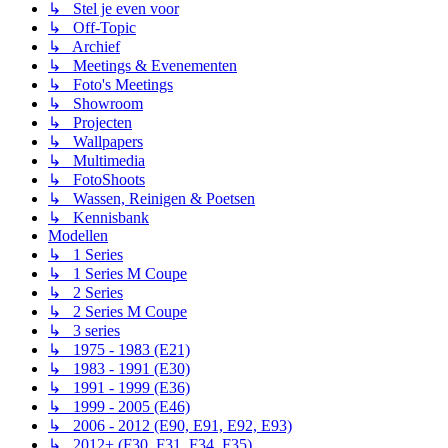
↳ Stel je even voor
↳ Off-Topic
↳ Archief
↳ Meetings & Evenementen
↳ Foto's Meetings
↳ Showroom
↳ Projecten
↳ Wallpapers
↳ Multimedia
↳ FotoShoots
↳ Wassen, Reinigen & Poetsen
↳ Kennisbank
Modellen
↳ 1 Series
↳ 1 Series M Coupe
↳ 2 Series
↳ 2 Series M Coupe
↳ 3 series
↳ 1975 - 1983 (E21)
↳ 1983 - 1991 (E30)
↳ 1991 - 1999 (E36)
↳ 1999 - 2005 (E46)
↳ 2006 - 2012 (E90, E91, E92, E93)
↳ 2012+ (F30, F31, F34, F35)