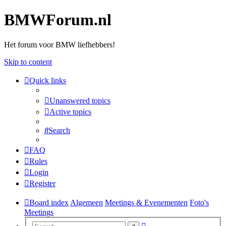
BMWForum.nl
Het forum voor BMW liefhebbers!
Skip to content
Quick links
Unanswered topics
Active topics
Search
FAQ
Rules
Login
Register
Board index
Algemeen
Meetings & Evenementen
Foto's
Meetings
Advanced