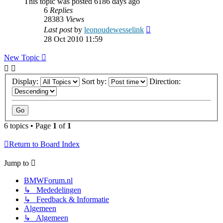
This topic was posted 6186 days ago
6
Replies
28383
Views
Last post
by
leonoudewesselink
28 Oct 2010 11:59
New Topic
Display:
Sort by:
Direction:
6 topics • Page
1
of
1
Return to Board Index
Jump to
BMWForum.nl
↳ Mededelingen
↳ Feedback & Informatie
Algemeen
↳ Algemeen