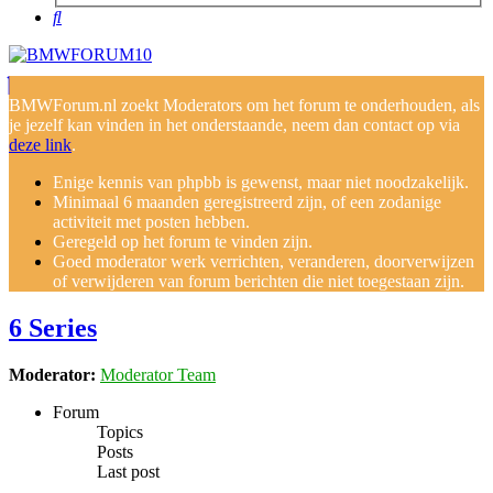
Search
BMWForum.nl zoekt Moderators om het forum te onderhouden, als
je jezelf kan vinden in het onderstaande, neem dan contact op via
deze link
.
Enige kennis van phpbb is gewenst, maar niet noodzakelijk.
Minimaal 6 maanden geregistreerd zijn, of een zodanige
activiteit met posten hebben.
Geregeld op het forum te vinden zijn.
Goed moderator werk verrichten, veranderen, doorverwijzen
of verwijderen van forum berichten die niet toegestaan zijn.
6 Series
Moderator:
Moderator Team
Forum
Topics
Posts
Last post