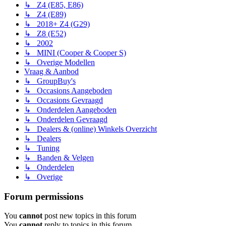
↳ Z4 (E85, E86)
↳ Z4 (E89)
↳ 2018+ Z4 (G29)
↳ Z8 (E52)
↳ 2002
↳ MINI (Cooper & Cooper S)
↳ Overige Modellen
Vraag & Aanbod
↳ GroupBuy's
↳ Occasions Aangeboden
↳ Occasions Gevraagd
↳ Onderdelen Aangeboden
↳ Onderdelen Gevraagd
↳ Dealers & (online) Winkels Overzicht
↳ Dealers
↳ Tuning
↳ Banden & Velgen
↳ Onderdelen
↳ Overige
Forum permissions
You
cannot
post new topics in this forum
You
cannot
reply to topics in this forum