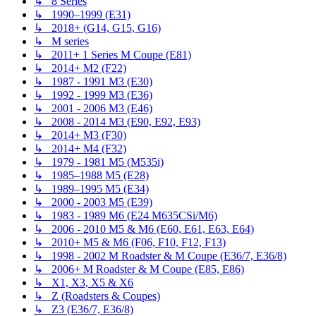
↳ 8 Series
↳ 1990–1999 (E31)
↳ 2018+ (G14, G15, G16)
↳ M series
↳ 2011+ 1 Series M Coupe (E81)
↳ 2014+ M2 (F22)
↳ 1987 - 1991 M3 (E30)
↳ 1992 - 1999 M3 (E36)
↳ 2001 - 2006 M3 (E46)
↳ 2008 - 2014 M3 (E90, E92, E93)
↳ 2014+ M3 (F30)
↳ 2014+ M4 (F32)
↳ 1979 - 1981 M5 (M535i)
↳ 1985–1988 M5 (E28)
↳ 1989–1995 M5 (E34)
↳ 2000 - 2003 M5 (E39)
↳ 1983 - 1989 M6 (E24 M635CSi/M6)
↳ 2006 - 2010 M5 & M6 (E60, E61, E63, E64)
↳ 2010+ M5 & M6 (F06, F10, F12, F13)
↳ 1998 - 2002 M Roadster & M Coupe (E36/7, E36/8)
↳ 2006+ M Roadster & M Coupe (E85, E86)
↳ X1, X3, X5 & X6
↳ Z (Roadsters & Coupes)
↳ Z3 (E36/7, E36/8)