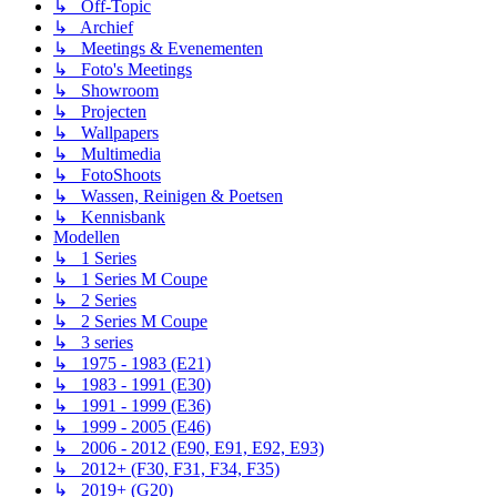
↳ Off-Topic
↳ Archief
↳ Meetings & Evenementen
↳ Foto's Meetings
↳ Showroom
↳ Projecten
↳ Wallpapers
↳ Multimedia
↳ FotoShoots
↳ Wassen, Reinigen & Poetsen
↳ Kennisbank
Modellen
↳ 1 Series
↳ 1 Series M Coupe
↳ 2 Series
↳ 2 Series M Coupe
↳ 3 series
↳ 1975 - 1983 (E21)
↳ 1983 - 1991 (E30)
↳ 1991 - 1999 (E36)
↳ 1999 - 2005 (E46)
↳ 2006 - 2012 (E90, E91, E92, E93)
↳ 2012+ (F30, F31, F34, F35)
↳ 2019+ (G20)