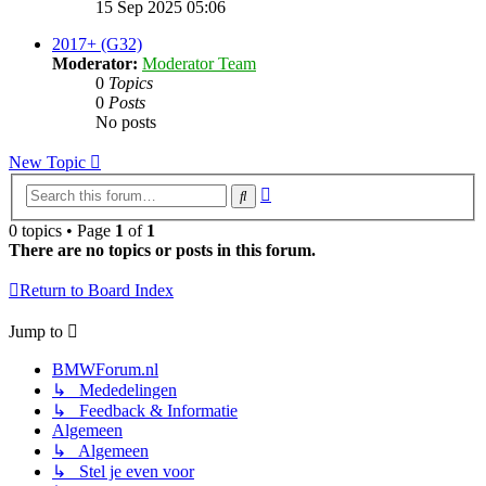
the
15 Sep 2025 05:06
latest
post
2017+ (G32)
Moderator:
Moderator Team
0
Topics
0
Posts
No posts
New Topic
Advanced
Search
search
0 topics • Page
1
of
1
There are no topics or posts in this forum.
Return to Board Index
Jump to
BMWForum.nl
↳ Mededelingen
↳ Feedback & Informatie
Algemeen
↳ Algemeen
↳ Stel je even voor