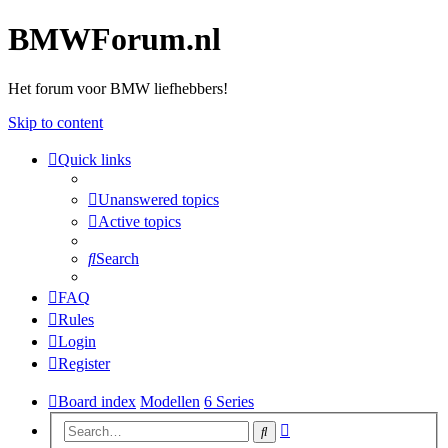
BMWForum.nl
Het forum voor BMW liefhebbers!
Skip to content
Quick links
Unanswered topics
Active topics
Search
FAQ
Rules
Login
Register
Board index
Modellen
6 Series
Advanced
Search
search