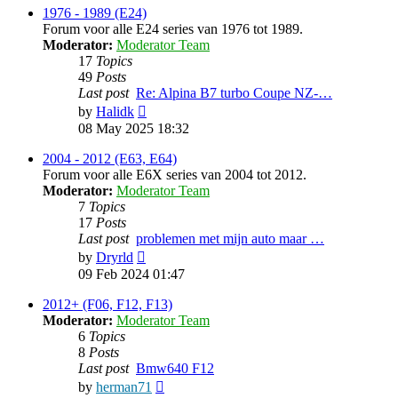
1976 - 1989 (E24)
Forum voor alle E24 series van 1976 tot 1989.
Moderator:
Moderator Team
17
Topics
49
Posts
Last post
Re: Alpina B7 turbo Coupe NZ-…
View
by
Halidk
the
08 May 2025 18:32
latest
post
2004 - 2012 (E63, E64)
Forum voor alle E6X series van 2004 tot 2012.
Moderator:
Moderator Team
7
Topics
17
Posts
Last post
problemen met mijn auto maar …
View
by
Dryrld
the
09 Feb 2024 01:47
latest
post
2012+ (F06, F12, F13)
Moderator:
Moderator Team
6
Topics
8
Posts
Last post
Bmw640 F12
View
by
herman71