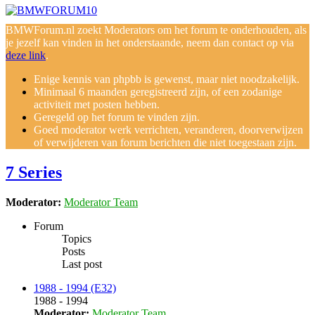
BMWForum.nl zoekt Moderators om het forum te onderhouden, als
je jezelf kan vinden in het onderstaande, neem dan contact op via
deze link
.
Enige kennis van phpbb is gewenst, maar niet noodzakelijk.
Minimaal 6 maanden geregistreerd zijn, of een zodanige
activiteit met posten hebben.
Geregeld op het forum te vinden zijn.
Goed moderator werk verrichten, veranderen, doorverwijzen
of verwijderen van forum berichten die niet toegestaan zijn.
7 Series
Moderator:
Moderator Team
Forum
Topics
Posts
Last post
1988 - 1994 (E32)
1988 - 1994
Moderator:
Moderator Team