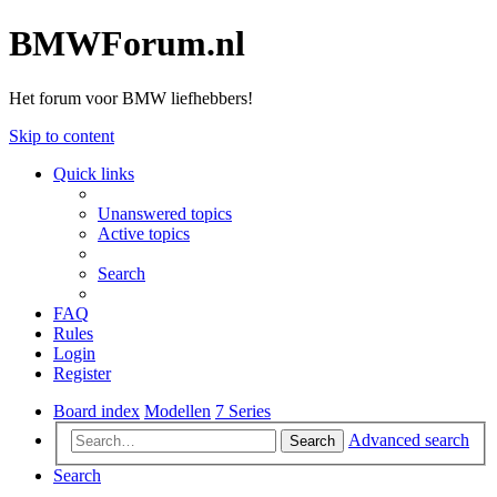
BMWForum.nl
Het forum voor BMW liefhebbers!
Skip to content
Quick links
Unanswered topics
Active topics
Search
FAQ
Rules
Login
Register
Board index
Modellen
7 Series
Advanced search
Search
Search