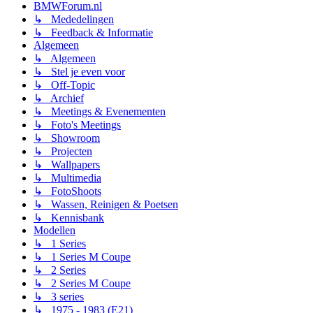
BMWForum.nl
↳ Mededelingen
↳ Feedback & Informatie
Algemeen
↳ Algemeen
↳ Stel je even voor
↳ Off-Topic
↳ Archief
↳ Meetings & Evenementen
↳ Foto's Meetings
↳ Showroom
↳ Projecten
↳ Wallpapers
↳ Multimedia
↳ FotoShoots
↳ Wassen, Reinigen & Poetsen
↳ Kennisbank
Modellen
↳ 1 Series
↳ 1 Series M Coupe
↳ 2 Series
↳ 2 Series M Coupe
↳ 3 series
↳ 1975 - 1983 (E21)