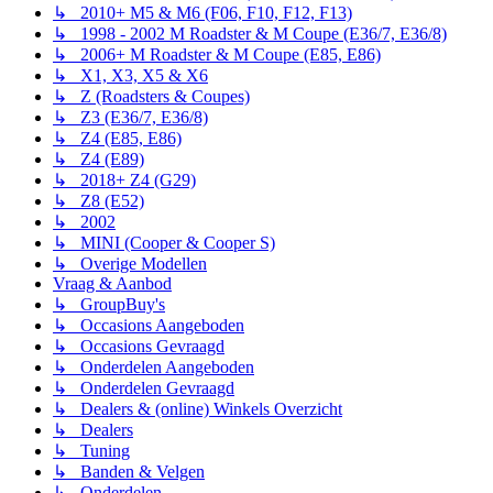
↳ 2010+ M5 & M6 (F06, F10, F12, F13)
↳ 1998 - 2002 M Roadster & M Coupe (E36/7, E36/8)
↳ 2006+ M Roadster & M Coupe (E85, E86)
↳ X1, X3, X5 & X6
↳ Z (Roadsters & Coupes)
↳ Z3 (E36/7, E36/8)
↳ Z4 (E85, E86)
↳ Z4 (E89)
↳ 2018+ Z4 (G29)
↳ Z8 (E52)
↳ 2002
↳ MINI (Cooper & Cooper S)
↳ Overige Modellen
Vraag & Aanbod
↳ GroupBuy's
↳ Occasions Aangeboden
↳ Occasions Gevraagd
↳ Onderdelen Aangeboden
↳ Onderdelen Gevraagd
↳ Dealers & (online) Winkels Overzicht
↳ Dealers
↳ Tuning
↳ Banden & Velgen
↳ Onderdelen