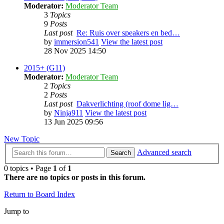
Moderator:
Moderator Team
3
Topics
9
Posts
Last post
Re: Ruis over speakers en bed…
by
immersion541
View the latest post
28 Nov 2025 14:50
2015+ (G11)
Moderator:
Moderator Team
2
Topics
2
Posts
Last post
Dakverlichting (roof dome lig…
by
Ninja911
View the latest post
13 Jun 2025 09:56
New Topic
Advanced search
Search
0 topics • Page
1
of
1
There are no topics or posts in this forum.
Return to Board Index
Jump to