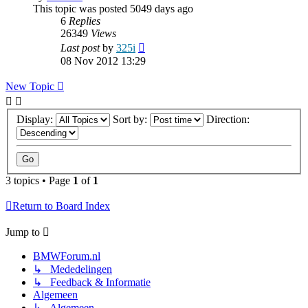
This topic was posted 5049 days ago
6
Replies
26349
Views
Last post
by
325i
08 Nov 2012 13:29
New Topic
Display:
Sort by:
Direction:
3 topics • Page
1
of
1
Return to Board Index
Jump to
BMWForum.nl
↳ Mededelingen
↳ Feedback & Informatie
Algemeen
↳ Algemeen