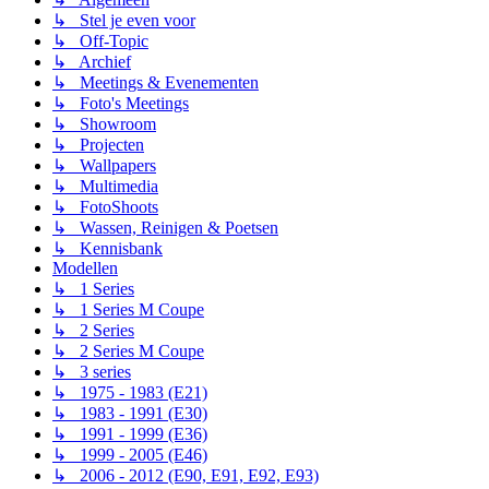
↳ Stel je even voor
↳ Off-Topic
↳ Archief
↳ Meetings & Evenementen
↳ Foto's Meetings
↳ Showroom
↳ Projecten
↳ Wallpapers
↳ Multimedia
↳ FotoShoots
↳ Wassen, Reinigen & Poetsen
↳ Kennisbank
Modellen
↳ 1 Series
↳ 1 Series M Coupe
↳ 2 Series
↳ 2 Series M Coupe
↳ 3 series
↳ 1975 - 1983 (E21)
↳ 1983 - 1991 (E30)
↳ 1991 - 1999 (E36)
↳ 1999 - 2005 (E46)
↳ 2006 - 2012 (E90, E91, E92, E93)