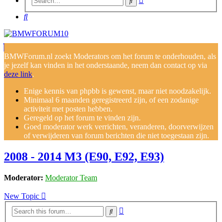
Search
search
Search
BMWForum.nl zoekt Moderators om het forum te onderhouden, als
je jezelf kan vinden in het onderstaande, neem dan contact op via
deze link
.
Enige kennis van phpbb is gewenst, maar niet noodzakelijk.
Minimaal 6 maanden geregistreerd zijn, of een zodanige
activiteit met posten hebben.
Geregeld op het forum te vinden zijn.
Goed moderator werk verrichten, veranderen, doorverwijzen
of verwijderen van forum berichten die niet toegestaan zijn.
2008 - 2014 M3 (E90, E92, E93)
Moderator:
Moderator Team
New Topic
Advanced
Search
search