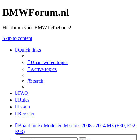
BMWForum.nl
Het forum voor BMW liefhebbers!
Skip to content
Quick links
Unanswered topics
Active topics
Search
FAQ
Rules
Login
Register
Board index
Modellen
M series
2008 - 2014 M3 (E90, E92,
E93)
Advanced