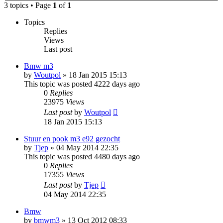
3 topics • Page
1
of
1
Topics
Replies
Views
Last post
Bmw m3
by
Woutpol
»
18 Jan 2015 15:13
This topic was posted 4222 days ago
0
Replies
23975
Views
Last post
by
Woutpol
18 Jan 2015 15:13
Stuur en pook m3 e92 gezocht
by
Tjep
»
04 May 2014 22:35
This topic was posted 4480 days ago
0
Replies
17355
Views
Last post
by
Tjep
04 May 2014 22:35
Bmw
by
bmwm3
»
13 Oct 2012 08:33