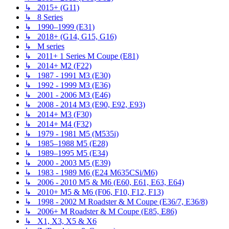
↳ 2015+ (G11)
↳ 8 Series
↳ 1990–1999 (E31)
↳ 2018+ (G14, G15, G16)
↳ M series
↳ 2011+ 1 Series M Coupe (E81)
↳ 2014+ M2 (F22)
↳ 1987 - 1991 M3 (E30)
↳ 1992 - 1999 M3 (E36)
↳ 2001 - 2006 M3 (E46)
↳ 2008 - 2014 M3 (E90, E92, E93)
↳ 2014+ M3 (F30)
↳ 2014+ M4 (F32)
↳ 1979 - 1981 M5 (M535i)
↳ 1985–1988 M5 (E28)
↳ 1989–1995 M5 (E34)
↳ 2000 - 2003 M5 (E39)
↳ 1983 - 1989 M6 (E24 M635CSi/M6)
↳ 2006 - 2010 M5 & M6 (E60, E61, E63, E64)
↳ 2010+ M5 & M6 (F06, F10, F12, F13)
↳ 1998 - 2002 M Roadster & M Coupe (E36/7, E36/8)
↳ 2006+ M Roadster & M Coupe (E85, E86)
↳ X1, X3, X5 & X6